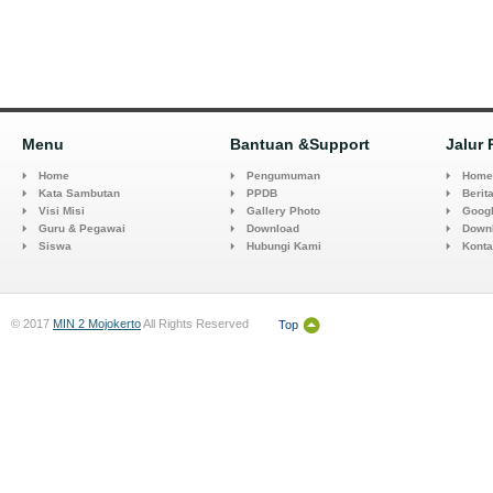
Menu
Bantuan &Support
Jalur 
Home
Pengumuman
Home
Kata Sambutan
PPDB
Berita
Visi Misi
Gallery Photo
Goog
Guru & Pegawai
Download
Down
Siswa
Hubungi Kami
Kont
© 2017
MIN 2 Mojokerto
All Rights Reserved
Top