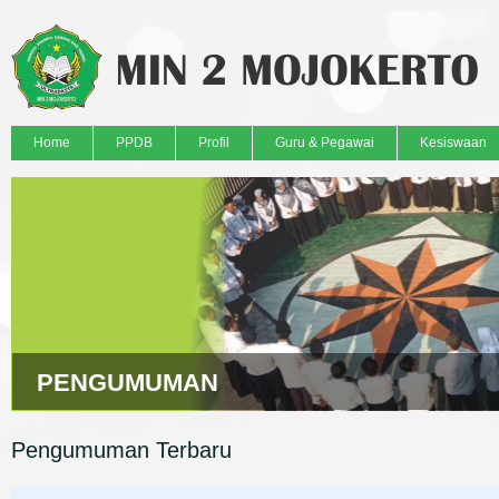
Home
PPDB
Profil
Guru & Pegawai
Kesiswaan
PENGUMUMAN
Pengumuman Terbaru