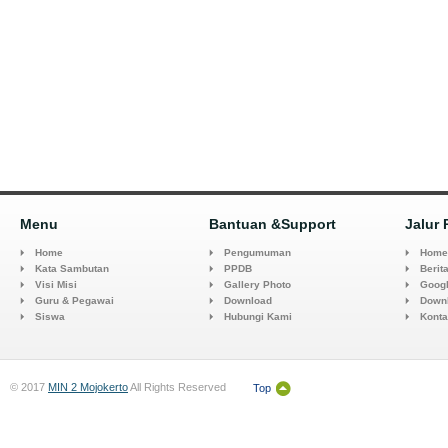
Menu
Bantuan &Support
Jalur 
Home
Pengumuman
Home
Kata Sambutan
PPDB
Berita
Visi Misi
Gallery Photo
Goog
Guru & Pegawai
Download
Down
Siswa
Hubungi Kami
Kont
© 2017
MIN 2 Mojokerto
All Rights Reserved
Top